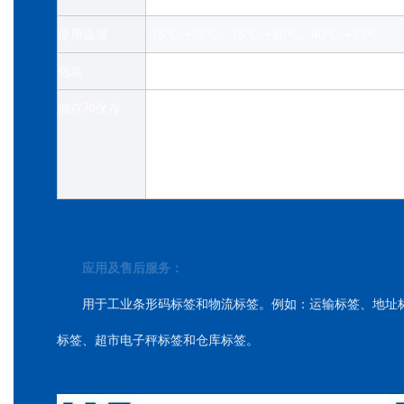
使用温度
-15℃~+65℃, -15℃~+80℃, -40℃~+65℃
包装
大卷。PE膜包装+木托盘
储存和保存
避免存放在温度超过50°C或阳光直射下。
在 23±2°C 和 50±5% 相对湿度下储存 
期后继续使用。
应用及售后服务：
用于工业条形码标签和物流标签。例如：运输标签、地址
标签、超市电子秤标签和仓库标签。