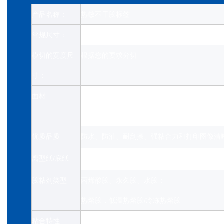
产品名称：
热敏不干胶标签
常规尺寸：
*大宽度1595毫米, 1000-12000米
模切的宽度尺
根据您的要求分切
寸：
面材
热敏标签（无需碳带）
基本型/单防、三防热敏纸
优质品质
防水、防油、耐刮擦、强粘合力和打印图像清
离型纸/底纸
格拉辛纸（白色/蓝色/黄色）
胶粘剂类型
丙烯酸胶、永久胶、水胶；
热熔胶，低温热熔胶/冷冻热熔胶
粘合特性
粘合力强，储存时间长