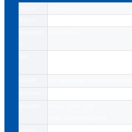
产品名称：
热敏不干胶标签
常规尺寸：
*大宽度1595毫米, 1000-12000米
模切的宽度尺
根据您的要求分切
寸：
面材
热敏标签（无需碳带）
基本型/单防、三防热敏纸
优质品质
防水、防油、耐刮擦、强粘合力和打印图像清
离型纸/底纸
格拉辛纸（白色/蓝色/黄色）
胶粘剂类型
丙烯酸胶、永久胶、水胶；
热熔胶，低温热熔胶/冷冻热熔胶
粘合特性
粘合力强，储存时间长