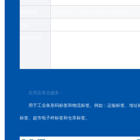
使用温度
-15℃~+65℃, -15℃~+80℃, -40℃~+65℃
包装
大卷。PE膜包装+木托盘
储存和保存
避免存放在温度超过50°C或阳光直射下。
在 23±2°C 和 50±5% 相对湿度下储存 
期后继续使用。
应用及售后服务：
用于工业条形码标签和物流标签。例如：运输标签、地址
标签、超市电子秤标签和仓库标签。