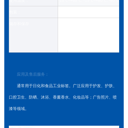
使用温度：
-15℃~+65℃, -15℃~+80℃, -40℃~+6
包装：
大卷包装。PE膜包装+木托盘
储存和保存
避免存放在温度超过50°C或阳光直射下
在 23±2°C 和 50±5% 相对湿度下
期后继续使用。
应用及售后服务：
通常用于日化和食品工业标签。广泛应用于护发、护肤、
口腔卫生、防晒、沐浴、香薰香水、化妆品等；广告照片、喷
漆等领域。