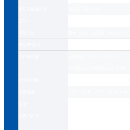
模切宽度的尺寸：
根据您的要求分切
面材：
60μ/70μ亮白色 BOPP 薄膜
优质品质：
防水，防油，耐刮擦，粘合力强。
离型纸/底纸：
格拉辛纸（白色/蓝色/黄色），透明
胶粘剂类型：
丙烯酸胶、永久胶、水性胶;
热熔胶，低温热熔胶/冷冻热熔胶
粘合剂特性：
粘合力强，储存时间长
使用温度：
-15℃~+65℃, -15℃~+80℃, -40
包装：
大卷包装。PE膜包装+木托盘
储存和保存
避免存放在温度超过50°C或阳光
在 23±2°C 和 50±5% 相对