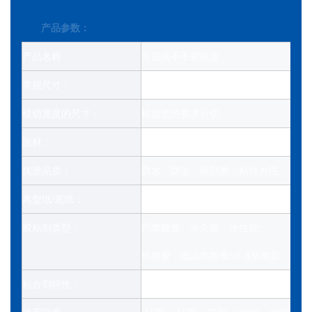
产品参数：
产品名称：
合成纸不干胶标签
常规尺寸：
*大宽度1595毫米，1000-12000米
模切宽度的尺寸：
根据您的要求分切
面材：
75μ/54μ 合成纸
优质品质：
防水，防油，耐刮擦，粘合力强。
离型纸/底纸：
格拉辛纸（白色/蓝色/黄色），透明PET
胶粘剂类型：
丙烯酸胶、永久胶、水性胶;
热熔胶，低温热熔胶/冷冻热熔胶
粘合剂特性：
粘合力强，储存时间长