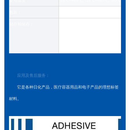
使用温度：
-15℃~+65℃, -15℃~+80℃, -40℃~+6
包装：
大卷包装。PE膜包装+木托盘
储存和保存：
避免存放在温度超过50°C或阳光直射下
在 23±2°C 和 50±5% 相对湿度下
期后继续使用。
应用及售后服务：
它是各种日化产品，医疗容器用品和电子产品的理想标签
材料。