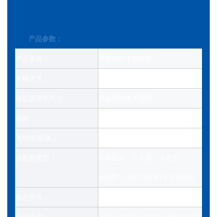
产品参数：
产品名称：
双胶纸不干胶标签
常规尺寸：
*大宽度1595毫米，1000-12000米
模切宽度的尺寸：
根据您的要求分切
面材：
70gsm 高品质双胶纸
离型纸/底纸：
格拉辛纸（白色/蓝色/黄色）
胶黏剂类型：
丙烯酸胶、永久胶、水性胶;
热熔胶，低温热熔胶/冷冻热熔胶
粘合特性：
粘合力强，储存时间长
使用温度：
-15℃~+65℃, -15℃~+80℃, -40℃~+6