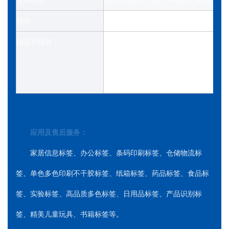
包装：
大卷包装，PET膜包装+木托盘
储存和保存：
避免存放在温度超过50°C或阳光直射下
在 23±2°C 和 50±5% 相对湿度下
期后继续使用。
应用及售后服务：
家居信息标签、办公标签、条码印刷标签、仓储物流标
签、单色多色印刷不干胶标签、纸箱标签、药品标签、食品标
签、实验标签、高品质多色标签、日用品标签、产品识别标
签、精美儿童玩具、书籍标签等。