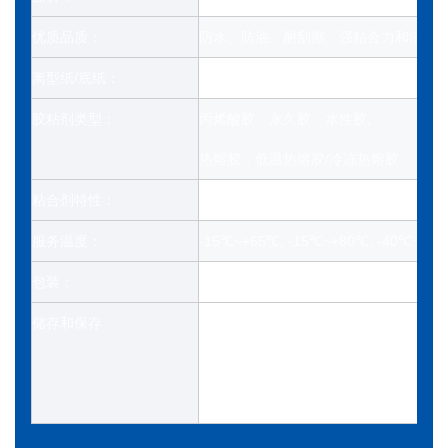
优质品质：
防水、防油、耐刮擦、强粘合力和清洗
离型纸/底纸：
格拉辛纸（白色/蓝色/黄色）
胶粘剂类型：
丙烯酸胶、永久胶、水性胶;
热熔胶，低温热熔胶/冷冻热熔胶
粘合剂特性：
粘合力强，储存时间长
服务温度：
-15℃~+65℃, -15℃~+80℃, -40℃~+6
包装：
大卷包装。PE膜包装+木托盘
储存和保存
避免存放在温度超过50°C或阳光直射下
在 23±2°C 和 50±5% 相对湿度下
质期后继续使用。