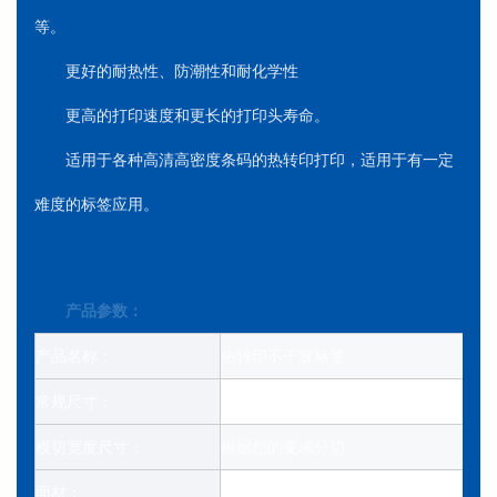
等。
更好的耐热性、防潮性和耐化学性
更高的打印速度和更长的打印头寿命。
适用于各种高清高密度条码的热转印打印，适用于有一定
难度的标签应用。
产品参数：
产品名称：
热转印不干胶标签
常规尺寸：
*大宽度1595毫米，1000-12000米
模切宽度尺寸：
根据您的要求分切
面材：
热转印纸（和碳带配合使用）