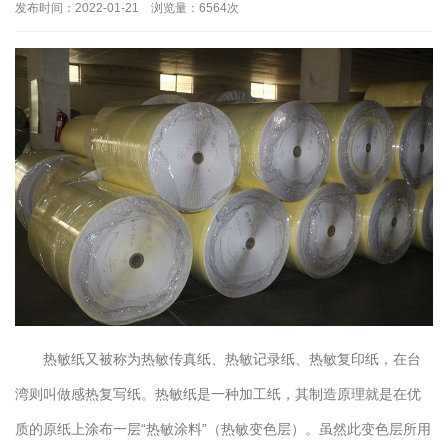
发布时间：2022-01-21 浏览量：6564次
热敏纸又被称为热敏传真纸、热敏记录纸、热敏复印纸，在台
湾则叫做感热复写纸。热敏纸是一种加工纸，其制造原理就是在优
质的原纸上涂布一层“热敏涂料”（热敏变色层）。虽然此变色层所用